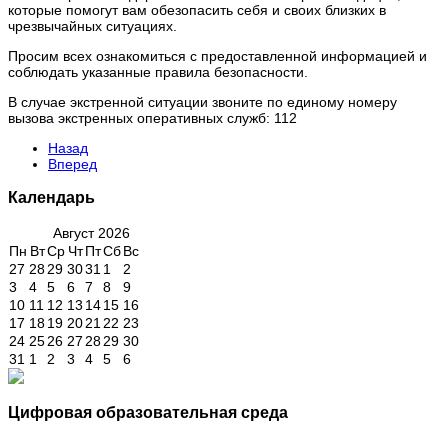
которые помогут вам обезопасить себя и своих близких в
чрезвычайных ситуациях.
Просим всех ознакомиться с предоставленной информацией и
соблюдать указанные правила безопасности.
В случае экстренной ситуации звоните по единому номеру
вызова экстренных оперативных служб: 112
Назад
Вперед
Календарь
Август
2026
Пн
Вт
Ср
Чт
Пт
Сб
Вс
27
28
29
30
31
1
2
3
4
5
6
7
8
9
10
11
12
13
14
15
16
17
18
19
20
21
22
23
24
25
26
27
28
29
30
31
1
2
3
4
5
6
Цифровая образовательная среда