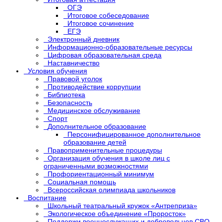
ОГЭ
Итоговое собеседование
Итоговое сочинение
ЕГЭ
Электронный дневник
Информационно-образовательные ресурсы
Цифровая образовательная среда
Наставничество
Условия обучения
Правовой уголок
Противодействие коррупции
Библиотека
Безопасность
Медицинское обслуживание
Спорт
Дополнительное образование
Персонифицированное дополнительное
образование детей
Правоприменительные процедуры
Организация обучения в школе лиц с
ограниченными возможностями
Профориентационный минимум
Социальная помощь
Всероссийская олимпиада школьников
Воспитание
Школьный театральный кружок «Антреприза»
Экологическое объединение «Проросток»
Поддержи военнослужащих и добровольцев СВО